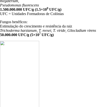
megaterium,
Pseudomonas fluorescens
9
1.500.000.000 UFC/g (1.5×10
UFC/g)
UFC = Unidades Formadoras de Colónias
Fungos benéficos:
Estimulação do crescimento e resistência da raiz
Trichoderma harzianum, T. reesei, T. viride, Gliocladium virens
7
50.000.000 UFC/g (5×10
UFC/g)