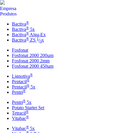
Empresa
Produtos
®
Bactiva
®
Bactiva
5x
®
Bactiva
Alga-Ex
®
1
Bactiva
ZS
/
x
3
Fosfonat
Fosfonat 2000 200µm
Fosfonat 2000 2mm
Fosfonat 2000 450µm
®
Lignotiva
®
Pentacil
®
Pentacil
5x
®
Pentri
®
Pentri
5x
Potato Starter Set
®
Tetracil
®
Vitabac
®
Vitabac
5x
®