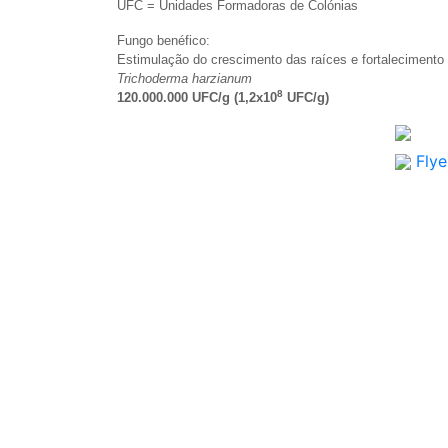
UFC = Unidades Formadoras de Colónias
Fungo benéfico:
Estimulação do crescimento das raíces e fortalecimento
Trichoderma harzianum
8
120.000.000 UFC/g (1,2x10
UFC/g)
Flye