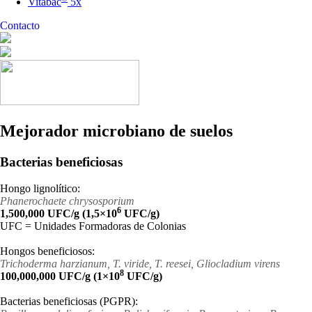
Vitabac
5x
Contacto
Mejorador microbiano de suelos
Bacterias beneficiosas
Hongo lignolítico:
Phanerochaete chrysosporium
6
1,500,000 UFC/g (1,5×10
UFC/g)
UFC = Unidades Formadoras de Colonias
Hongos beneficiosos:
Trichoderma harzianum, T. viride, T. reesei, Gliocladium virens
8
100,000,000 UFC/g (1×10
UFC/g)
Bacterias beneficiosas (PGPR):