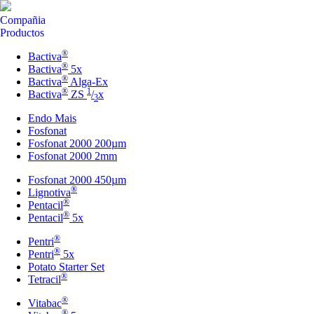
Compañia
Productos
®
Bactiva
®
Bactiva
5x
®
Bactiva
Alga-Ex
®
1
Bactiva
ZS
/
x
3
Endo Mais
Fosfonat
Fosfonat 2000 200µm
Fosfonat 2000 2mm
Fosfonat 2000 450µm
®
Lignotiva
®
Pentacil
®
Pentacil
5x
®
Pentri
®
Pentri
5x
Potato Starter Set
®
Tetracil
®
Vitabac
®