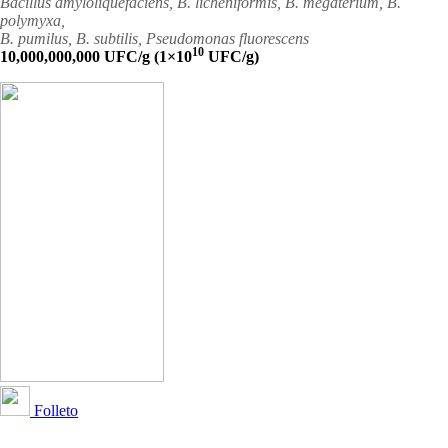
Bacillus amyloliquefaciens, B. licheniformis, B. megaterium, B.
polymyxa,
B. pumilus, B. subtilis, Pseudomonas fluorescens
10
10,000,000,000 UFC/g (1×10
UFC/g)
Folleto