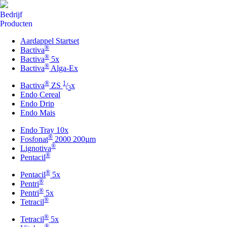
Bedrijf
Producten
Aardappel Startset
®
Bactiva
®
Bactiva
5x
®
Bactiva
Alga-Ex
®
1
Bactiva
ZS
/
x
3
Endo Cereal
Endo Drip
Endo Mais
Endo Tray 10x
®
Fosfonat
2000 200µm
®
Lignotiva
®
Pentacil
®
Pentacil
5x
®
Pentri
®
Pentri
5x
®
Tetracil
®
Tetracil
5x
®