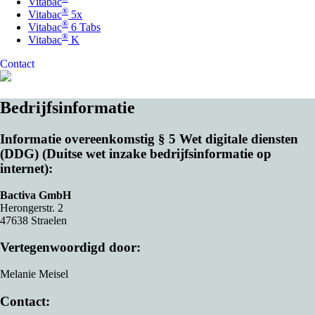
Vitabac
®
Vitabac
5x
®
Vitabac
6 Tabs
®
Vitabac
K
Contact
Bedrijfsinformatie
Informatie overeenkomstig § 5 Wet digitale diensten
(DDG) (Duitse wet inzake bedrijfsinformatie op
internet):
Bactiva GmbH
Herongerstr. 2
47638 Straelen
Vertegenwoordigd door:
Melanie Meisel
Contact: