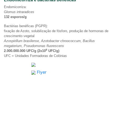
Endomicorriza:
Glomus intraradices
132 esporos/g
Bactérias benéficas (PGPR):
fixação de Azoto, solubilização de fósforo, produção de hormonas de
crescimento vegetal
Azospirillum brasilense, Azotobacter chroococcum, Bacillus
megaterium, Pseudomonas fluorescens
9
2.000.000.000 UFC/g (2x10
UFC/g)
UFC = Unidades Formadoras de Colónias
Flyer