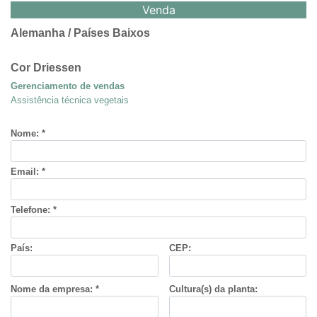
Venda
Alemanha / Países Baixos
Cor Driessen
Gerenciamento de vendas
Assistência técnica vegetais
Telefone: (+31) 613499688
Email:
driessen@bactiva.de
Nome: *
Email: *
Alemanha
Telefone: *
Hendrik Wahn
Vendas e aconselhamento técnico
Plantas ornamentais
País:
CEP:
Telefone: (+49) 151-65472235
Email:
wahn@bactiva.de
Nome da empresa: *
Cultura(s) da planta:
Países Baixos