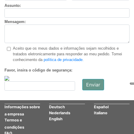
Assunto:
Arjen Verwer
Vendas e aconselhamento técnico
Flores e vegetais
Mensagem:
Telefone: (+31) 683918774
Email:
verwer@bactiva.de
Aceito que os meus dados e informações sejam recolhidos e
Internacional
tratados eletronicamente para responder ao meu pedido. Tomei
conhecimento da
política de privacidade.
Markus Becker
Favor, insira o código de segurança:
Negócios internacionais
Aconselhamento técnico (biologia)
Telefone: (+49) 177-5377877
Email:
becker@bactiva.de
Internacional
Informações sobre
Deutsch
Español
Nederlands
Italiano
a empresa
Bashar Al Talli
English
Termos e
Gestor de contas para vendas internacionais
condições
Direcionado para Itália e Médio Oriente
FAQ